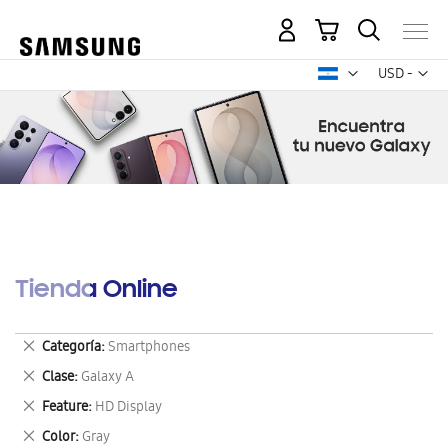
Mi carrito
Mon
USD -
dólar
estadounid
Tienda Online
Eliminar
Categoría
Smartphones
este
Eliminar
Clase
Galaxy A
artículo
este
Eliminar
Feature
HD Display
artículo
este
Eliminar
Color
Gray
artículo