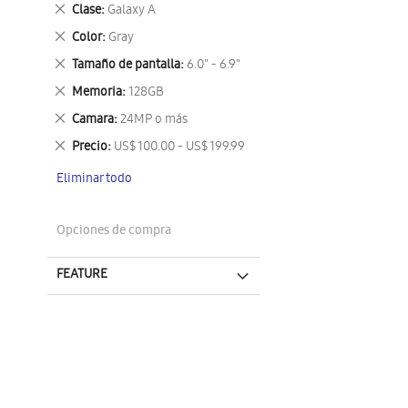
este
Eliminar
Clase
Galaxy A
artículo
este
Eliminar
Color
Gray
artículo
este
Eliminar
Tamaño de pantalla
6.0" - 6.9"
artículo
este
Eliminar
Memoria
128GB
artículo
este
Eliminar
Camara
24MP o más
artículo
este
Eliminar
Precio
US$ 100.00 - US$ 199.99
artículo
este
Eliminar todo
artículo
Opciones de compra
FEATURE