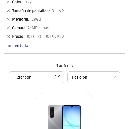
Eliminar
Color
Gray
artículo
este
Eliminar
Tamaño de pantalla
6.0" - 6.9"
artículo
este
Eliminar
Memoria
128GB
artículo
este
Eliminar
Camara
24MP o más
artículo
este
Eliminar
Precio
US$ 0.00 - US$ 999.99
artículo
este
Eliminar todo
artículo
1
artículo
Filtrar por