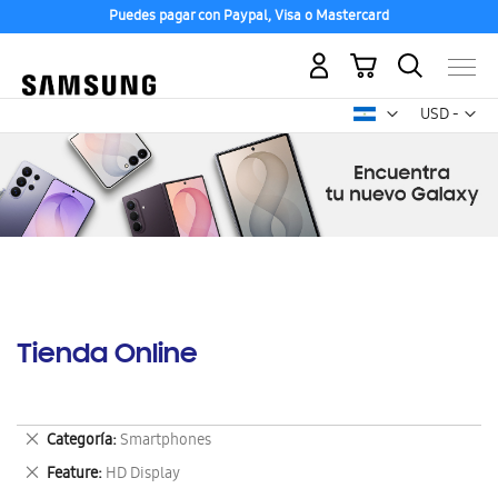
Puedes pagar con Paypal, Visa o Mastercard
Mi carrito
Mon
USD -
dólar
estadounid
Tienda Online
Eliminar
Categoría
Smartphones
este
Eliminar
Feature
HD Display
artículo
este