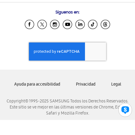
Preguntas Frecuentes
Samsung Costa Rica
Síguenos en:
Samsung Ecuador
Samsung El Salvador
Samsung Guatemala
Samsung Honduras
Samsung Nicaragua
Samsung Panamá
Samsung República Dominicana
Samsung Venezuela
Ayuda para accesibilidad
Privacidad
Legal
Copyright© 1995-2025 SAMSUNG Todos los Derechos Reservados.
Este sitio se ve mejor en las últimas versiones de Chrome, Edge,
Safari y Mozilla Firefox.