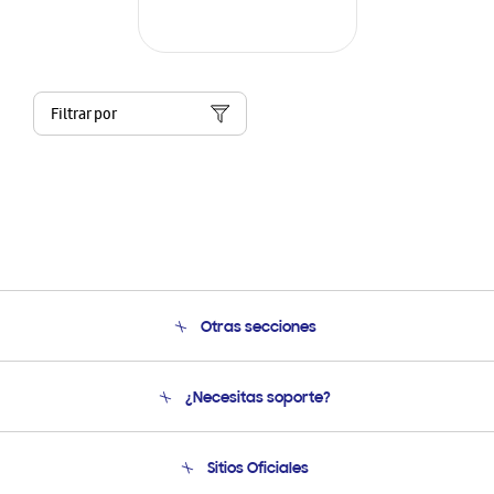
Filtrar por
Otras secciones
Conócenos
¿Necesitas soporte?
Soporte
Condiciones de Compra
Soporte telefónico
Sitios Oficiales
Soporte vía eMail