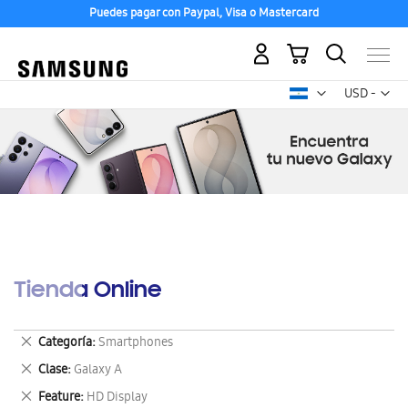
Puedes pagar con Paypal, Visa o Mastercard
Mi carrito
Mon
USD -
dólar
estadounid
Tienda Online
Eliminar
Categoría
Smartphones
este
Eliminar
Clase
Galaxy A
artículo
este
Eliminar
Feature
HD Display
artículo