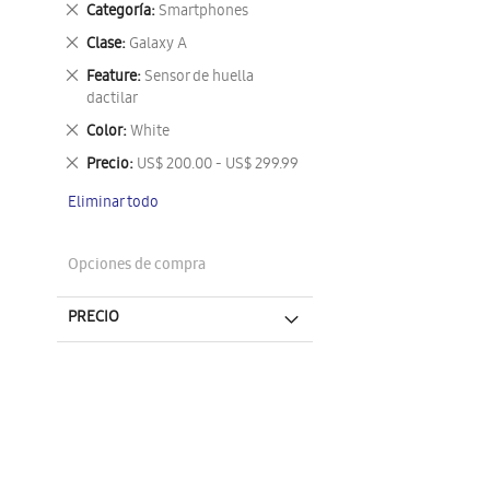
Eliminar
Categoría
Smartphones
este
Eliminar
Clase
Galaxy A
artículo
este
Eliminar
Feature
Sensor de huella
artículo
este
dactilar
artículo
Eliminar
Color
White
este
Eliminar
Precio
US$ 200.00 - US$ 299.99
artículo
este
Eliminar todo
artículo
Opciones de compra
PRECIO