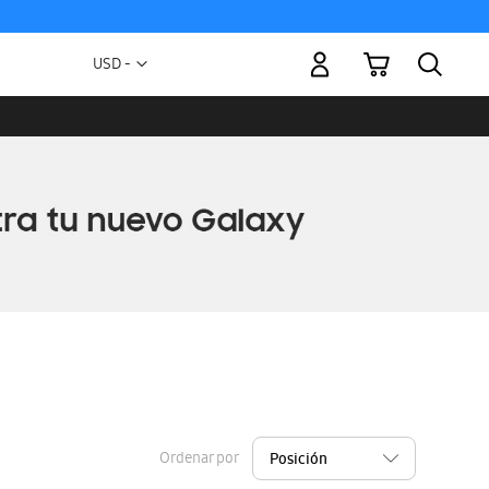
Mi carrito
Moneda
USD -
dólar
estadounidense
Ordenar por