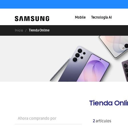
Mobile
Tecnología AI
Tienda Online
Inicio
Tienda Onl
Ahora comprando por
2
artículos