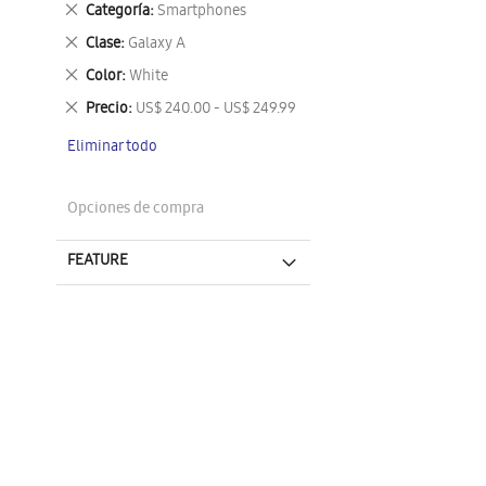
Eliminar
Categoría
Smartphones
este
Eliminar
Clase
Galaxy A
artículo
este
Eliminar
Color
White
artículo
este
Eliminar
Precio
US$ 240.00 - US$ 249.99
artículo
este
Eliminar todo
artículo
Opciones de compra
FEATURE