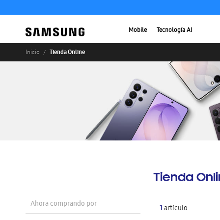
Mobile
Tecnología AI
Tienda Online
Inicio
Tienda Onl
Ahora comprando por
1
artículo