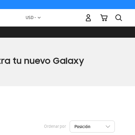
Mi carrito
Moneda
USD -
dólar
estadounidense
Ordenar por