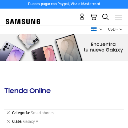
Puedes pagar con Paypal, Visa o Mastercard
Mi carrito
Mon
USD -
dólar
estadounid
Tienda Online
Eliminar
Categoría
Smartphones
este
Eliminar
Clase
Galaxy A
artículo
este