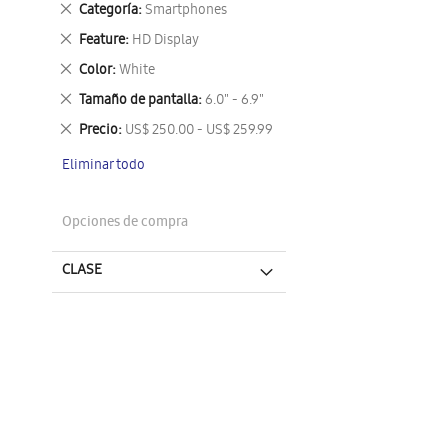
Eliminar
Categoría
Smartphones
este
Eliminar
Feature
HD Display
artículo
este
Eliminar
Color
White
artículo
este
Eliminar
Tamaño de pantalla
6.0" - 6.9"
artículo
este
Eliminar
Precio
US$ 250.00 - US$ 259.99
artículo
este
Eliminar todo
artículo
Opciones de compra
CLASE