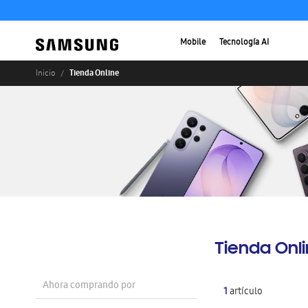
Mobile
Tecnología AI
Tienda Online
Inicio
Tienda Onl
Ahora comprando por
1
artículo