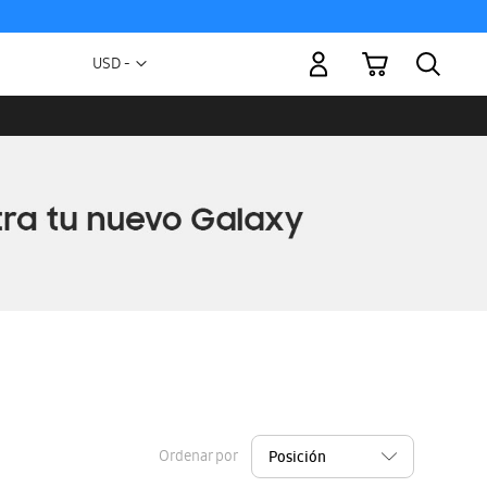
Mi carrito
Moneda
USD -
dólar
estadounidense
Ordenar por