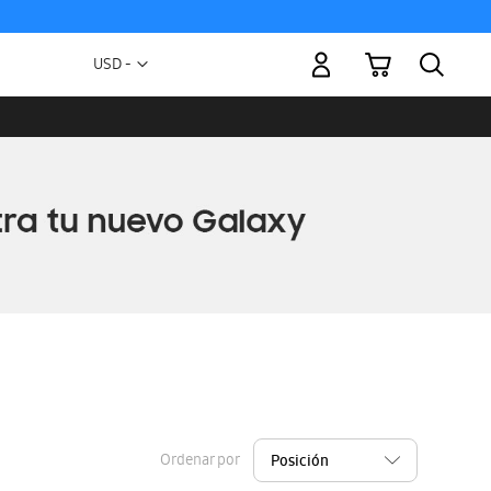
Mi carrito
Moneda
USD -
dólar
estadounidense
Ordenar por