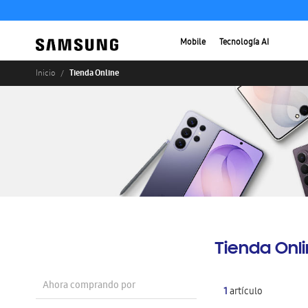
Mobile
Tecnología AI
Tienda Online
Inicio
Tienda Onl
Ahora comprando por
1
artículo