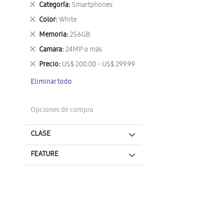
Eliminar
Categoría
Smartphones
este
Eliminar
Color
White
artículo
este
Eliminar
Memoria
256GB
artículo
este
Eliminar
Camara
24MP o más
artículo
este
Eliminar
Precio
US$ 200.00 - US$ 299.99
artículo
este
Eliminar todo
artículo
Opciones de compra
CLASE
FEATURE