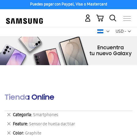
Puedes pagar con Paypal, Visa o Mastercard
Mi carrito
Mon
USD -
dólar
estadounid
Tienda Online
Eliminar
Categoría
Smartphones
este
Eliminar
Feature
Sensor de huella dactilar
artículo
este
Eliminar
Color
Graphite
artículo