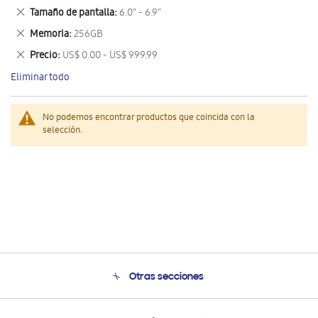
este
Eliminar
Tamaño de pantalla
6.0" - 6.9"
artículo
este
Eliminar
Memoria
256GB
artículo
este
Eliminar
Precio
US$ 0.00 - US$ 999.99
artículo
este
Eliminar todo
artículo
No podemos encontrar productos que coincida con la
selección.
Otras secciones
Conócenos