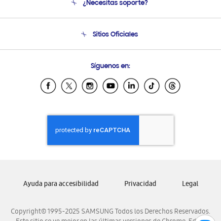
¿Necesitas soporte?
Soporte
Condiciones de Compra
Soporte telefónico
Sitios Oficiales
Soporte vía eMail
Preguntas Frecuentes
Samsung Costa Rica
Síguenos en:
Samsung Ecuador
Samsung El Salvador
Samsung Guatemala
Samsung Honduras
Samsung Nicaragua
Samsung Panamá
Samsung República Dominicana
Samsung Venezuela
Ayuda para accesibilidad
Privacidad
Legal
Copyright© 1995-2025 SAMSUNG Todos los Derechos Reservados.