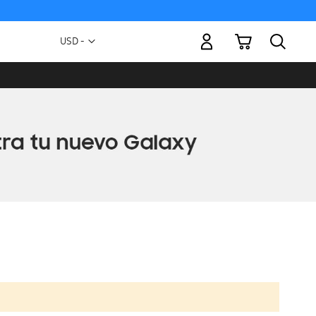
Mi carrito
Moneda
USD -
dólar
estadounidense