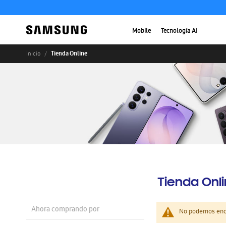
Mobile
Tecnología AI
Tienda Online
Inicio
Tienda Onl
Ahora comprando por
No podemos enco