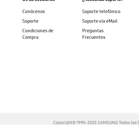
Conócenos
Soporte telefónico
Soporte
Soporte vía eMail
Condiciones de
Preguntas
Compra
Frecuentes
Copyright© 1995-2025 SAMSUNG Todos los D
Este sitio se ve mejor en las últimas versiones de Chrome