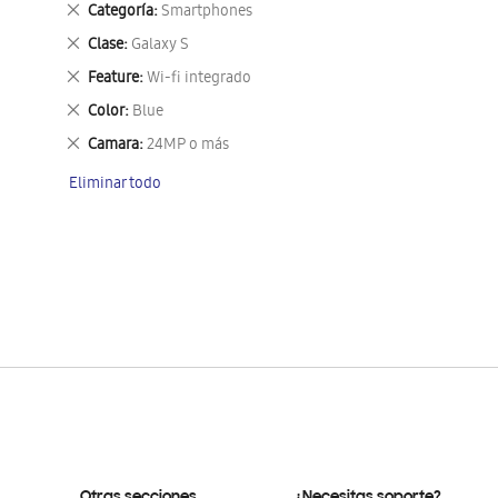
Eliminar
Categoría
Smartphones
este
Eliminar
Clase
Galaxy S
artículo
este
Eliminar
Feature
Wi-fi integrado
artículo
este
Eliminar
Color
Blue
artículo
este
Eliminar
Camara
24MP o más
artículo
este
Eliminar todo
artículo
Otras secciones
¿Necesitas soporte?