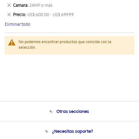
este
Eliminar
Camara
24MP o más
artículo
este
Eliminar
Precio
US$ 600.00 - US$ 699.99
artículo
este
Eliminar todo
artículo
No podemos encontrar productos que coincida con la
selección.
Otras secciones
Conócenos
¿Necesitas soporte?
Soporte