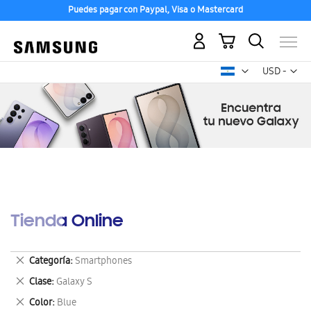
Puedes pagar con Paypal, Visa o Mastercard
Mi carrito
Mon
USD -
dólar
estadounid
Tienda Online
Eliminar
Categoría
Smartphones
este
Eliminar
Clase
Galaxy S
artículo
este
Eliminar
Color
Blue
artículo