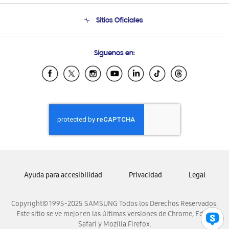
Condiciones de Compra
Soporte telefónico
Sitios Oficiales
Soporte vía eMail
Preguntas Frecuentes
Samsung Costa Rica
Síguenos en:
Samsung Ecuador
Samsung El Salvador
Samsung Guatemala
Samsung Honduras
Samsung Nicaragua
Samsung Panamá
Samsung República Dominicana
Samsung Venezuela
Ayuda para accesibilidad
Privacidad
Legal
Copyright© 1995-2025 SAMSUNG Todos los Derechos Reservados.
Este sitio se ve mejor en las últimas versiones de Chrome, Edge,
Safari y Mozilla Firefox.