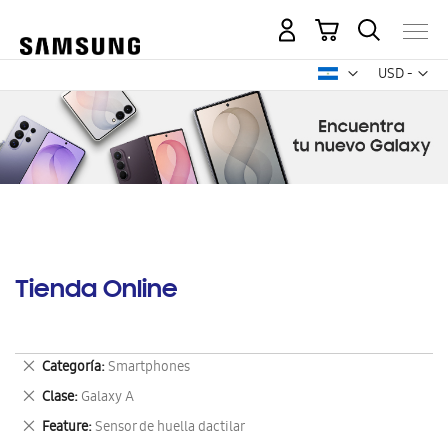
Mi carrito
Mon
USD -
dólar
estadounid
Tienda Online
Eliminar
Categoría
Smartphones
este
Eliminar
Clase
Galaxy A
artículo
este
Eliminar
Feature
Sensor de huella dactilar
artículo
este