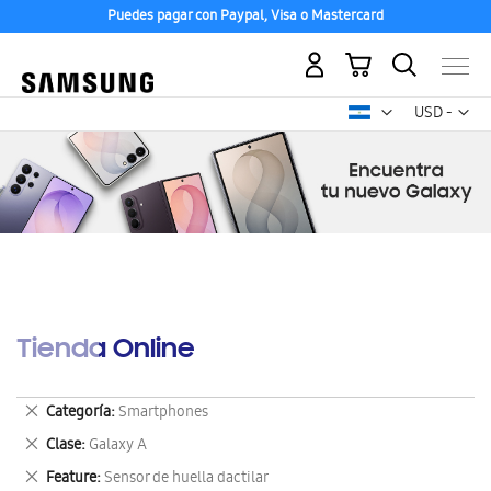
Puedes pagar con Paypal, Visa o Mastercard
Mi carrito
Mon
USD -
dólar
estadounid
Tienda Online
Eliminar
Categoría
Smartphones
este
Eliminar
Clase
Galaxy A
artículo
este
Eliminar
Feature
Sensor de huella dactilar
artículo