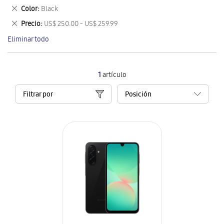
este
Eliminar
Color
Black
artículo
este
Eliminar
Precio
US$ 250.00 - US$ 259.99
artículo
este
Eliminar todo
artículo
1
artículo
Filtrar por