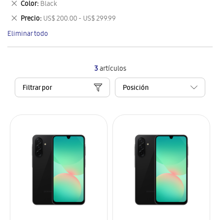
Eliminar
Color
Black
artículo
este
Eliminar
Precio
US$ 200.00 - US$ 299.99
artículo
este
Eliminar todo
artículo
3
artículos
Filtrar por