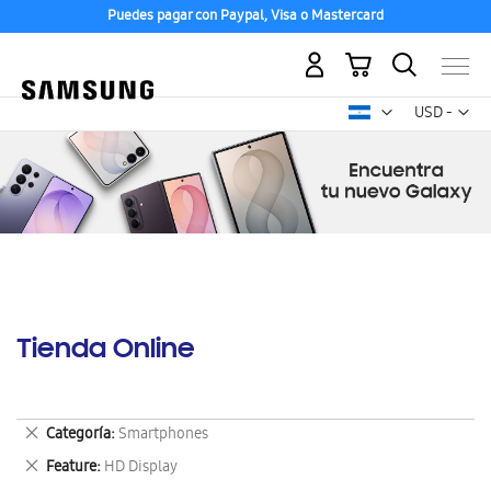
Puedes pagar con Paypal, Visa o Mastercard
Mi carrito
Mon
USD -
dólar
estadounid
Tienda Online
Eliminar
Categoría
Smartphones
este
Eliminar
Feature
HD Display
artículo
este