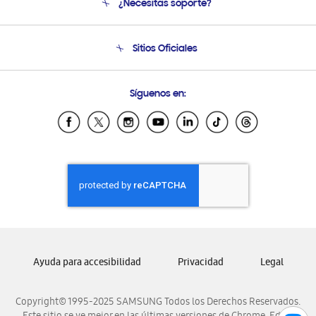
¿Necesitas soporte?
Soporte
Condiciones de Compra
Soporte telefónico
Sitios Oficiales
Soporte vía eMail
Preguntas Frecuentes
Samsung Costa Rica
Síguenos en:
Samsung Ecuador
Samsung El Salvador
Samsung Guatemala
Samsung Honduras
Samsung Nicaragua
Samsung Panamá
Samsung República Dominicana
Samsung Venezuela
Ayuda para accesibilidad
Privacidad
Legal
Copyright© 1995-2025 SAMSUNG Todos los Derechos Reservados.