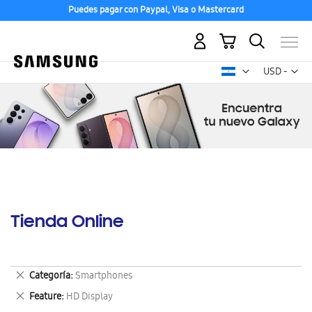
Puedes pagar con Paypal, Visa o Mastercard
Mi carrito
Mon
USD -
dólar
estadounid
Tienda Online
Eliminar
Categoría
Smartphones
este
Eliminar
Feature
HD Display
artículo
este