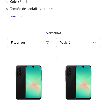
Eliminar
Color
Black
artículo
este
Eliminar
Tamaño de pantalla
6.0" - 6.9"
artículo
este
Eliminar todo
artículo
5
artículos
Filtrar por