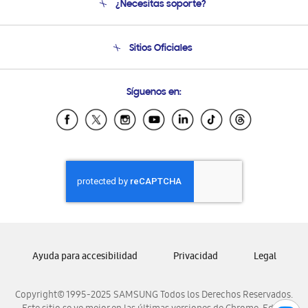
¿Necesitas soporte?
Soporte
Condiciones de Compra
Soporte telefónico
Sitios Oficiales
Soporte vía eMail
Preguntas Frecuentes
Samsung Costa Rica
Síguenos en:
Samsung Ecuador
Samsung El Salvador
Samsung Guatemala
Samsung Honduras
Samsung Nicaragua
Samsung Panamá
Samsung República Dominicana
Samsung Venezuela
Ayuda para accesibilidad
Privacidad
Legal
Copyright© 1995-2025 SAMSUNG Todos los Derechos Reservados.