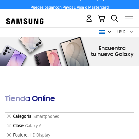
Puedes pagar con Paypal, Visa o Mastercard
Mi carrito
Mon
USD -
dólar
estadounid
Tienda Online
Eliminar
Categoría
Smartphones
este
Eliminar
Clase
Galaxy A
artículo
este
Eliminar
Feature
HD Display
artículo