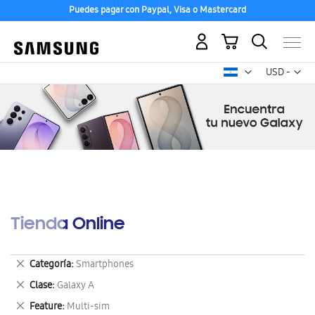
Puedes pagar con Paypal, Visa o Mastercard
Mi carrito
Mon
USD -
dólar
estadounid
Tienda Online
Eliminar
Categoría
Smartphones
este
Eliminar
Clase
Galaxy A
artículo
este
Eliminar
Feature
Multi-sim
artículo