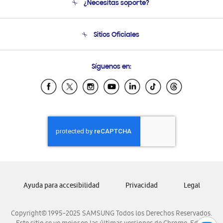
¿Necesitas soporte?
Soporte
Condiciones de Compra
Soporte telefónico
Sitios Oficiales
Soporte vía eMail
Preguntas Frecuentes
Samsung Costa Rica
Síguenos en:
Samsung Ecuador
Samsung El Salvador
Samsung Guatemala
Samsung Honduras
Samsung Nicaragua
Samsung Panamá
Samsung República Dominicana
Samsung Venezuela
Ayuda para accesibilidad
Privacidad
Legal
Copyright© 1995-2025 SAMSUNG Todos los Derechos Reservados.