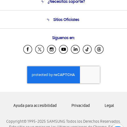
¿Necesitas soporte?
Soporte
Condiciones de Compra
Soporte telefónico
Sitios Oficiales
Soporte vía eMail
Preguntas Frecuentes
Samsung Costa Rica
Síguenos en:
Samsung Ecuador
Samsung El Salvador
Samsung Guatemala
Samsung Honduras
Samsung Nicaragua
Samsung Panamá
Samsung República Dominicana
Samsung Venezuela
Ayuda para accesibilidad
Privacidad
Legal
Copyright© 1995-2025 SAMSUNG Todos los Derechos Reservados.