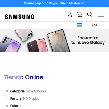
Puedes pagar con Paypal, Visa o Mastercard
Mi carrito
Mon
USD -
dólar
estadounid
Tienda Online
Eliminar
Categoría
Smartphones
este
Eliminar
Feature
HD Display
artículo
este
Eliminar
Color
Lima
artículo