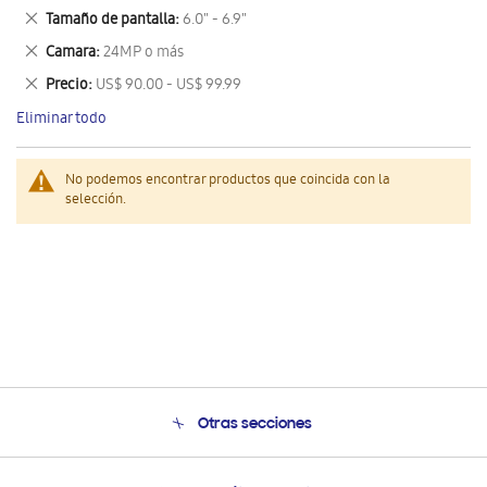
este
Eliminar
Tamaño de pantalla
6.0" - 6.9"
artículo
este
Eliminar
Camara
24MP o más
artículo
este
Eliminar
Precio
US$ 90.00 - US$ 99.99
artículo
este
Eliminar todo
artículo
No podemos encontrar productos que coincida con la
selección.
Otras secciones
Conócenos