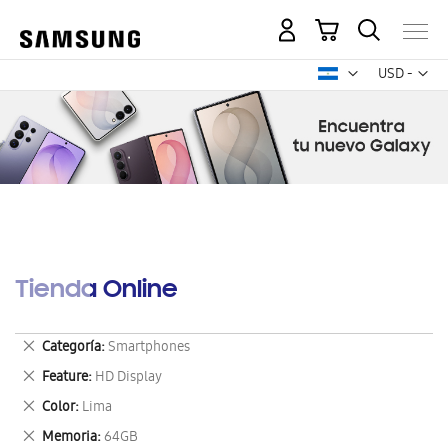
Mi carrito
Mon
USD -
dólar
estadounid
Tienda Online
Eliminar
Categoría
Smartphones
este
Eliminar
Feature
HD Display
artículo
este
Eliminar
Color
Lima
artículo
este
Eliminar
Memoria
64GB
artículo