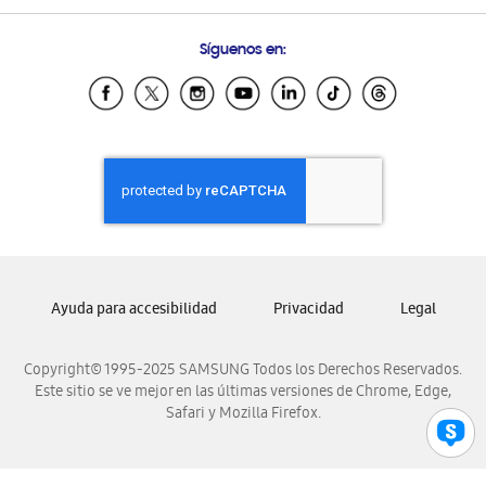
Preguntas Frecuentes
Samsung Costa Rica
Síguenos en:
Samsung Ecuador
Samsung El Salvador
Samsung Guatemala
Samsung Honduras
Samsung Nicaragua
Samsung Panamá
Samsung República Dominicana
Samsung Venezuela
Ayuda para accesibilidad
Privacidad
Legal
Copyright© 1995-2025 SAMSUNG Todos los Derechos Reservados.
Este sitio se ve mejor en las últimas versiones de Chrome, Edge,
Safari y Mozilla Firefox.