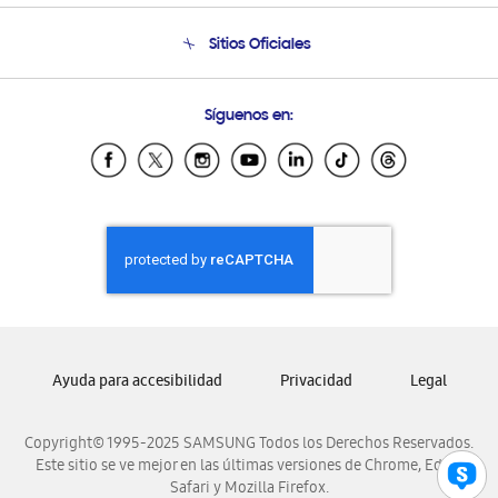
Condiciones de Compra
Soporte telefónico
Sitios Oficiales
Soporte vía eMail
Preguntas Frecuentes
Samsung Costa Rica
Síguenos en:
Samsung Ecuador
Samsung El Salvador
Samsung Guatemala
Samsung Honduras
Samsung Nicaragua
Samsung Panamá
Samsung República Dominicana
Samsung Venezuela
Ayuda para accesibilidad
Privacidad
Legal
Copyright© 1995-2025 SAMSUNG Todos los Derechos Reservados.
Este sitio se ve mejor en las últimas versiones de Chrome, Edge,
Safari y Mozilla Firefox.