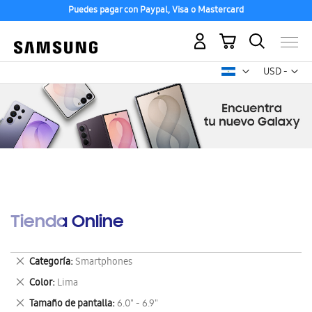
Puedes pagar con Paypal, Visa o Mastercard
Mi carrito
Mon
USD -
dólar
estadounid
Tienda Online
Eliminar
Categoría
Smartphones
este
Eliminar
Color
Lima
artículo
este
Eliminar
Tamaño de pantalla
6.0" - 6.9"
artículo