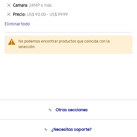
este
Eliminar
Camara
24MP o más
artículo
este
Eliminar
Precio
US$ 90.00 - US$ 99.99
artículo
este
Eliminar todo
artículo
No podemos encontrar productos que coincida con la
selección.
Otras secciones
Conócenos
¿Necesitas soporte?
Soporte