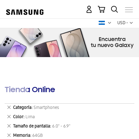
Mi carrito
Mon
USD -
dólar
estadounid
Tienda Online
Eliminar
Categoría
Smartphones
este
Eliminar
Color
Lima
artículo
este
Eliminar
Tamaño de pantalla
6.0" - 6.9"
artículo
este
Eliminar
Memoria
64GB
artículo