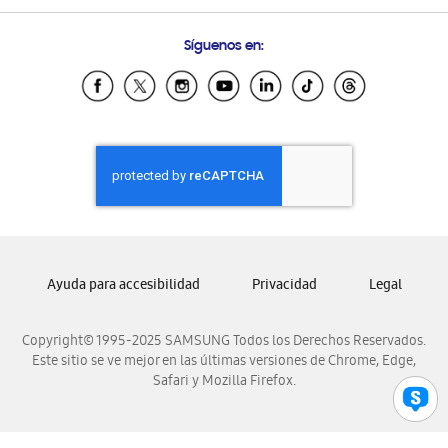
Preguntas Frecuentes
Samsung Costa Rica
Síguenos en:
Samsung Ecuador
Samsung El Salvador
Samsung Guatemala
Samsung Honduras
Samsung Nicaragua
Samsung Panamá
Samsung República Dominicana
Samsung Venezuela
Ayuda para accesibilidad
Privacidad
Legal
Copyright© 1995-2025 SAMSUNG Todos los Derechos Reservados.
Este sitio se ve mejor en las últimas versiones de Chrome, Edge,
Safari y Mozilla Firefox.