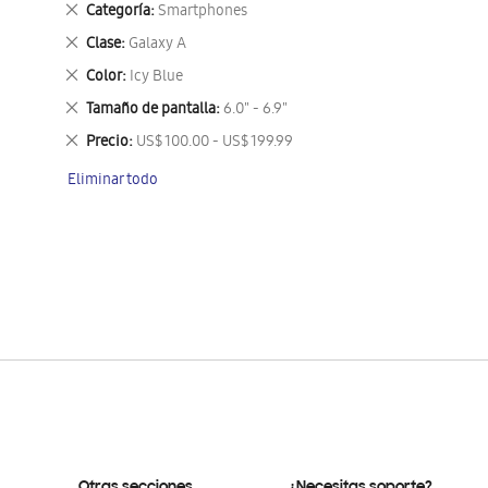
Eliminar
Categoría
Smartphones
este
Eliminar
Clase
Galaxy A
artículo
este
Eliminar
Color
Icy Blue
artículo
este
Eliminar
Tamaño de pantalla
6.0" - 6.9"
artículo
este
Eliminar
Precio
US$ 100.00 - US$ 199.99
artículo
este
Eliminar todo
artículo
Otras secciones
¿Necesitas soporte?