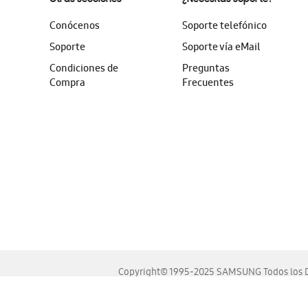
Conócenos
Soporte telefónico
Soporte
Soporte vía eMail
Condiciones de
Preguntas
Compra
Frecuentes
Copyright© 1995-2025 SAMSUNG Todos los D
Este sitio se ve mejor en las últimas versiones de Chrome