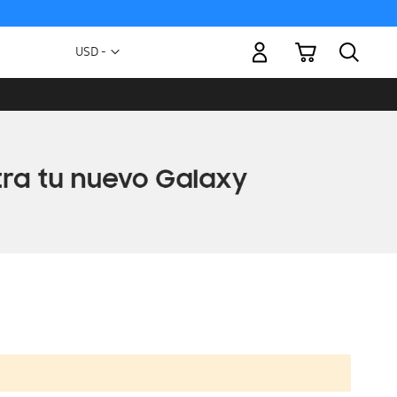
Mi carrito
Moneda
USD -
dólar
estadounidense