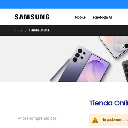
Mobile
Tecnología AI
Tienda Online
Inicio
Tienda Onl
Ahora comprando por
No podemos enco