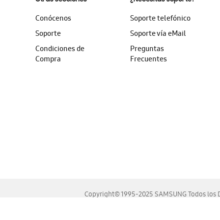
Conócenos
Soporte telefónico
Soporte
Soporte vía eMail
Condiciones de
Preguntas
Compra
Frecuentes
Copyright© 1995-2025 SAMSUNG Todos los D
Este sitio se ve mejor en las últimas versiones de Chrome