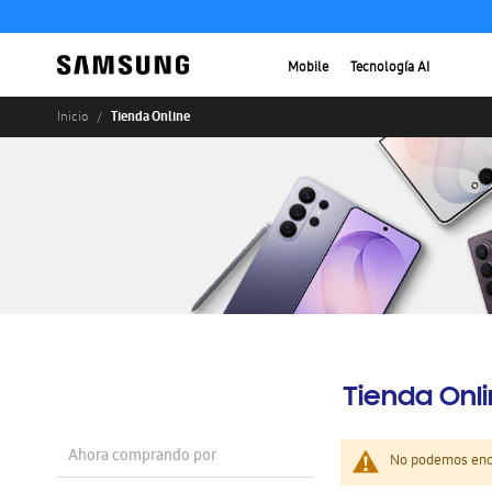
Mobile
Tecnología AI
Tienda Online
Inicio
Tienda Onl
Ahora comprando por
No podemos enco