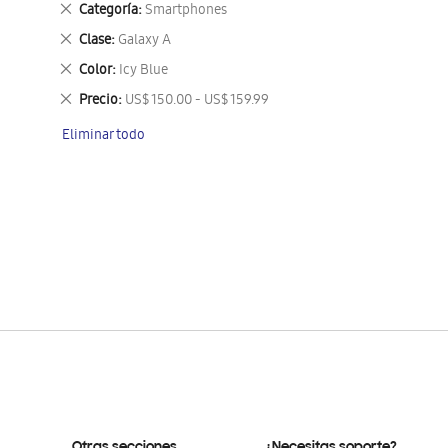
Eliminar
Categoría
Smartphones
este
Eliminar
Clase
Galaxy A
artículo
este
Eliminar
Color
Icy Blue
artículo
este
Eliminar
Precio
US$ 150.00 - US$ 159.99
artículo
este
Eliminar todo
artículo
Otras secciones
¿Necesitas soporte?