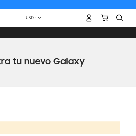
Mi carrito
Moneda
USD -
dólar
estadounidense