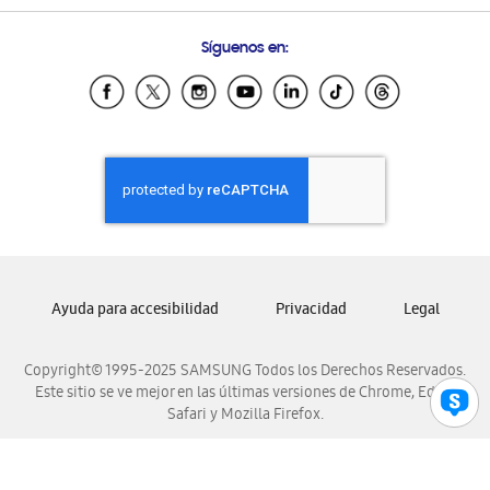
Preguntas Frecuentes
Samsung Costa Rica
Síguenos en:
Samsung Ecuador
Samsung El Salvador
Samsung Guatemala
Samsung Honduras
Samsung Nicaragua
Samsung Panamá
Samsung República Dominicana
Samsung Venezuela
Ayuda para accesibilidad
Privacidad
Legal
Copyright© 1995-2025 SAMSUNG Todos los Derechos Reservados.
Este sitio se ve mejor en las últimas versiones de Chrome, Edge,
Safari y Mozilla Firefox.