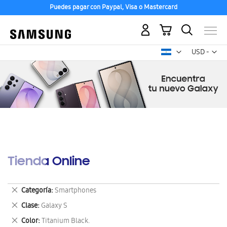
Puedes pagar con Paypal, Visa o Mastercard
Mi carrito
Mon
USD -
dólar
estadounid
Tienda Online
Eliminar
Categoría
Smartphones
este
Eliminar
Clase
Galaxy S
artículo
este
Eliminar
Color
Titanium Black.
artículo