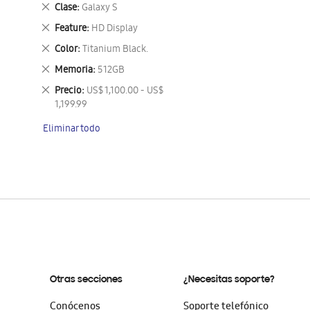
este
Eliminar
Clase
Galaxy S
artículo
este
Eliminar
Feature
HD Display
artículo
este
Eliminar
Color
Titanium Black.
artículo
este
Eliminar
Memoria
512GB
artículo
este
Eliminar
Precio
US$ 1,100.00 - US$
artículo
este
1,199.99
artículo
Eliminar todo
Otras secciones
¿Necesitas soporte?
Conócenos
Soporte telefónico