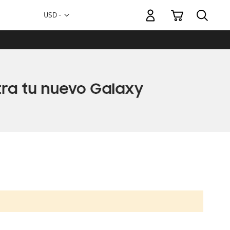
Mi carrito
Moneda
USD -
dólar
estadounidense