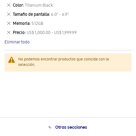
este
Eliminar
Color
Titanium Black.
artículo
este
Eliminar
Tamaño de pantalla
6.0" - 6.9"
artículo
este
Eliminar
Memoria
512GB
artículo
este
Eliminar
Precio
US$ 1,000.00 - US$ 1,999.99
artículo
este
Eliminar todo
artículo
No podemos encontrar productos que coincida con la
selección.
Otras secciones