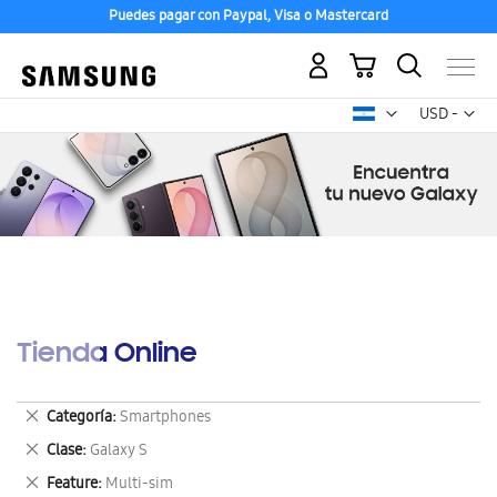
Puedes pagar con Paypal, Visa o Mastercard
Mi carrito
Mon
USD -
dólar
estadounid
Tienda Online
Eliminar
Categoría
Smartphones
este
Eliminar
Clase
Galaxy S
artículo
este
Eliminar
Feature
Multi-sim
artículo