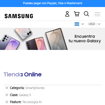
Puedes pagar con Paypal, Visa o Mastercard
Mi carrito
Mon
USD -
dólar
estadounid
Tienda Online
Eliminar
Categoría
Smartphones
este
Eliminar
Clase
Galaxy S
artículo
este
Eliminar
Feature
Tecnología AI
artículo