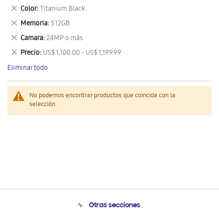
este
Eliminar
Color
Titanium Black.
artículo
este
Eliminar
Memoria
512GB
artículo
este
Eliminar
Camara
24MP o más
artículo
este
Eliminar
Precio
US$ 1,100.00 - US$ 1,199.99
artículo
este
Eliminar todo
artículo
No podemos encontrar productos que coincida con la
selección.
Otras secciones