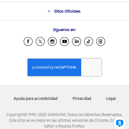
Condiciones de Compra
Soporte telefónico
Sitios Oficiales
Soporte vía eMail
Preguntas Frecuentes
Samsung Costa Rica
Síguenos en:
Samsung Ecuador
Samsung El Salvador
Samsung Guatemala
Samsung Honduras
Samsung Nicaragua
Samsung Panamá
Samsung República Dominicana
Samsung Venezuela
Ayuda para accesibilidad
Privacidad
Legal
Copyright© 1995-2025 SAMSUNG Todos los Derechos Reservados.
Este sitio se ve mejor en las últimas versiones de Chrome, Edge,
Safari y Mozilla Firefox.