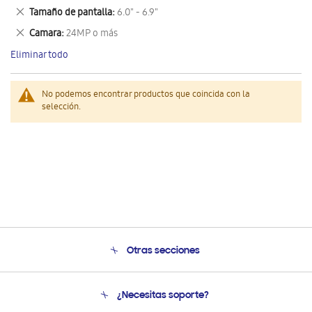
este
Eliminar
Tamaño de pantalla
6.0" - 6.9"
artículo
este
Eliminar
Camara
24MP o más
artículo
este
Eliminar todo
artículo
No podemos encontrar productos que coincida con la
selección.
Otras secciones
Conócenos
¿Necesitas soporte?
Soporte