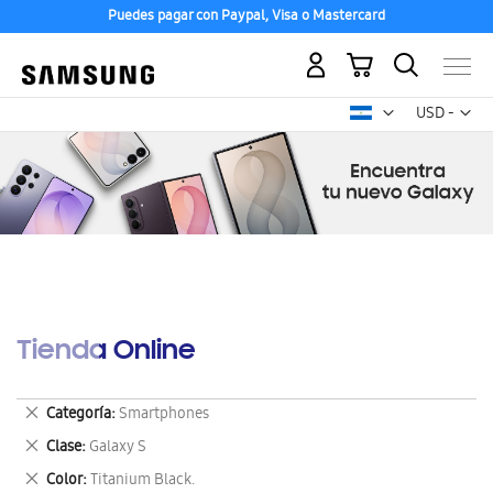
Puedes pagar con Paypal, Visa o Mastercard
Mi carrito
Mon
USD -
dólar
estadounid
Tienda Online
Eliminar
Categoría
Smartphones
este
Eliminar
Clase
Galaxy S
artículo
este
Eliminar
Color
Titanium Black.
artículo