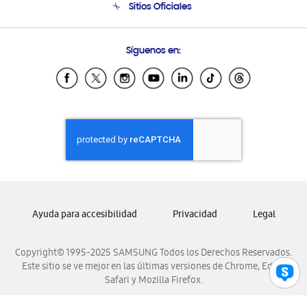
Sitios Oficiales
Soporte vía eMail
Preguntas Frecuentes
Samsung Costa Rica
Síguenos en:
Samsung Ecuador
Samsung El Salvador
Samsung Guatemala
Samsung Honduras
Samsung Nicaragua
Samsung Panamá
Samsung República Dominicana
Samsung Venezuela
Ayuda para accesibilidad
Privacidad
Legal
Copyright© 1995-2025 SAMSUNG Todos los Derechos Reservados.
Este sitio se ve mejor en las últimas versiones de Chrome, Edge,
Safari y Mozilla Firefox.