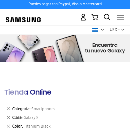
Puedes pagar con Paypal, Visa o Mastercard
Mi carrito
Mon
USD -
dólar
estadounid
Tienda Online
Eliminar
Categoría
Smartphones
este
Eliminar
Clase
Galaxy S
artículo
este
Eliminar
Color
Titanium Black.
artículo