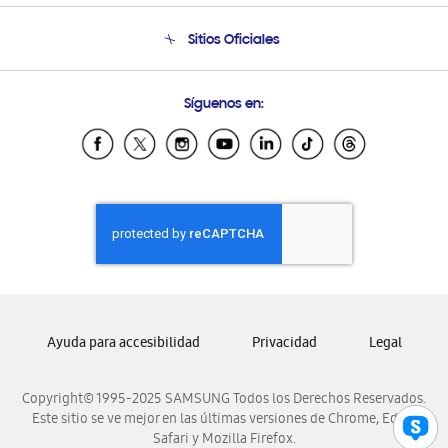
Condiciones de Compra
Soporte telefónico
Sitios Oficiales
Soporte vía eMail
Preguntas Frecuentes
Samsung Costa Rica
Síguenos en:
Samsung Ecuador
Samsung El Salvador
Samsung Guatemala
Samsung Honduras
Samsung Nicaragua
Samsung Panamá
Samsung República Dominicana
Samsung Venezuela
Ayuda para accesibilidad
Privacidad
Legal
Copyright© 1995-2025 SAMSUNG Todos los Derechos Reservados.
Este sitio se ve mejor en las últimas versiones de Chrome, Edge,
Safari y Mozilla Firefox.