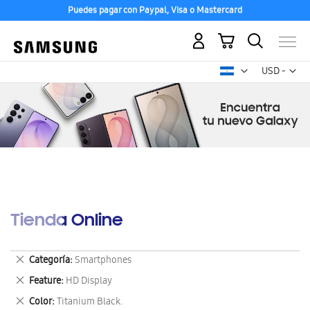
Puedes pagar con Paypal, Visa o Mastercard
Mi carrito
Mon
USD -
dólar
estadounid
Tienda Online
Eliminar
Categoría
Smartphones
este
Eliminar
Feature
HD Display
artículo
este
Eliminar
Color
Titanium Black.
artículo