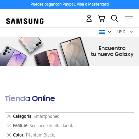
Puedes pagar con Paypal, Visa o Mastercard
Mi carrito
Mon
USD -
dólar
estadounid
Tienda Online
Eliminar
Categoría
Smartphones
este
Eliminar
Feature
Sensor de huella dactilar
artículo
este
Eliminar
Color
Titanium Black.
artículo