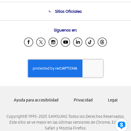
Condiciones de Compra
Soporte telefónico
Sitios Oficiales
Soporte vía eMail
Preguntas Frecuentes
Samsung Costa Rica
Síguenos en:
Samsung Ecuador
Samsung El Salvador
Samsung Guatemala
Samsung Honduras
Samsung Nicaragua
Samsung Panamá
Samsung República Dominicana
Samsung Venezuela
Ayuda para accesibilidad
Privacidad
Legal
Copyright© 1995-2025 SAMSUNG Todos los Derechos Reservados.
Este sitio se ve mejor en las últimas versiones de Chrome, Edge,
Safari y Mozilla Firefox.