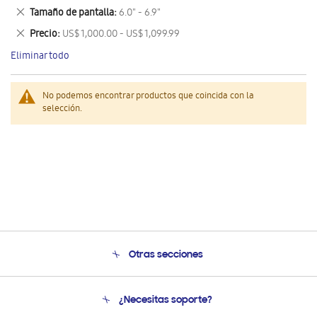
este
Eliminar
Tamaño de pantalla
6.0" - 6.9"
artículo
este
Eliminar
Precio
US$ 1,000.00 - US$ 1,099.99
artículo
este
Eliminar todo
artículo
No podemos encontrar productos que coincida con la
selección.
Otras secciones
Conócenos
¿Necesitas soporte?
Soporte