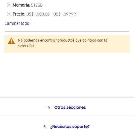
este
Eliminar
Memoria
512GB
artículo
este
Eliminar
Precio
US$ 1,000.00 - US$ 1,099.99
artículo
este
Eliminar todo
artículo
No podemos encontrar productos que coincida con la
selección.
Otras secciones
Conócenos
¿Necesitas soporte?
Soporte