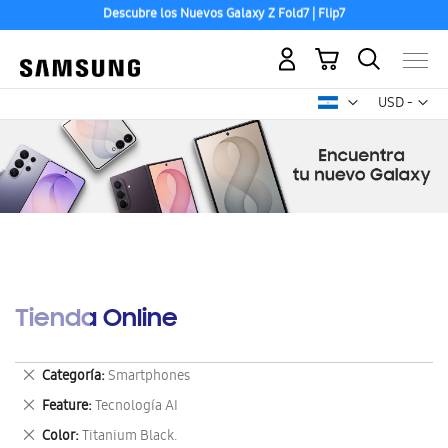
Descubre los Nuevos Galaxy Z Fold7 | Flip7
Puedes pagar con Paypal, Visa o Mastercard
Mi carrito
Mon
USD -
dólar
estadounid
Tienda Online
Eliminar
Categoría
Smartphones
este
Eliminar
Feature
Tecnología AI
artículo
este
Eliminar
Color
Titanium Black.
artículo