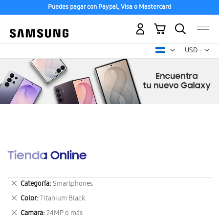
Puedes pagar con Paypal, Visa o Mastercard
Mi carrito
Mon
USD -
dólar
estadounid
Tienda Online
Eliminar
Categoría
Smartphones
este
Eliminar
Color
Titanium Black.
artículo
este
Eliminar
Camara
24MP o más
artículo