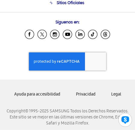
Sitios Oficiales
Soporte vía eMail
Preguntas Frecuentes
Samsung Costa Rica
Síguenos en:
Samsung Ecuador
Samsung El Salvador
Samsung Guatemala
Samsung Honduras
Samsung Nicaragua
Samsung Panamá
Samsung República Dominicana
Samsung Venezuela
Ayuda para accesibilidad
Privacidad
Legal
Copyright© 1995-2025 SAMSUNG Todos los Derechos Reservados.
Este sitio se ve mejor en las últimas versiones de Chrome, Edge,
Safari y Mozilla Firefox.