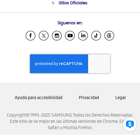
Sitios Oficiales
Soporte vía eMail
Preguntas Frecuentes
Samsung Costa Rica
Síguenos en:
Samsung Ecuador
Samsung El Salvador
Samsung Guatemala
Samsung Honduras
Samsung Nicaragua
Samsung Panamá
Samsung República Dominicana
Samsung Venezuela
Ayuda para accesibilidad
Privacidad
Legal
Copyright© 1995-2025 SAMSUNG Todos los Derechos Reservados.
Este sitio se ve mejor en las últimas versiones de Chrome, Edge,
Safari y Mozilla Firefox.