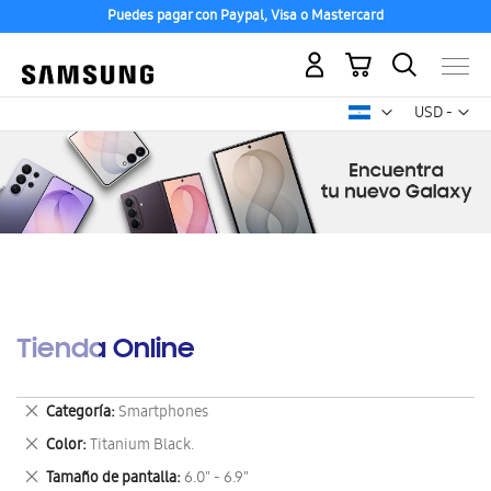
Puedes pagar con Paypal, Visa o Mastercard
Mi carrito
Mon
USD -
dólar
estadounid
Tienda Online
Eliminar
Categoría
Smartphones
este
Eliminar
Color
Titanium Black.
artículo
este
Eliminar
Tamaño de pantalla
6.0" - 6.9"
artículo