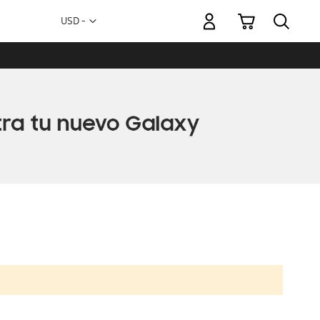
Mi carrito
Moneda
USD -
dólar
estadounidense