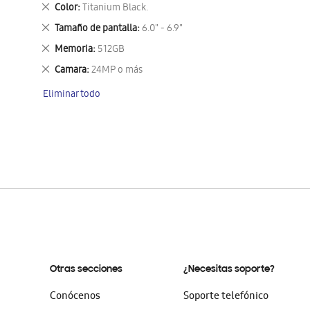
este
Eliminar
Color
Titanium Black.
artículo
este
Eliminar
Tamaño de pantalla
6.0" - 6.9"
artículo
este
Eliminar
Memoria
512GB
artículo
este
Eliminar
Camara
24MP o más
artículo
este
Eliminar todo
artículo
Otras secciones
¿Necesitas soporte?
Conócenos
Soporte telefónico