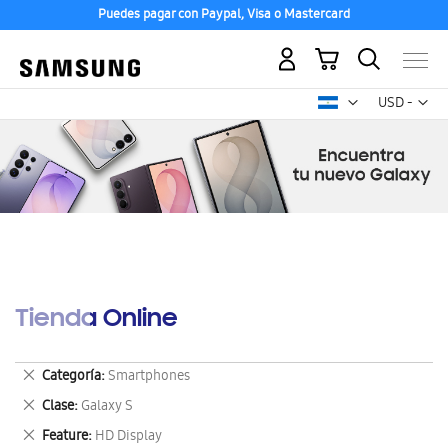
Puedes pagar con Paypal, Visa o Mastercard
Mi carrito
Mon
USD -
dólar
estadounid
Tienda Online
Eliminar
Categoría
Smartphones
este
Eliminar
Clase
Galaxy S
artículo
este
Eliminar
Feature
HD Display
artículo