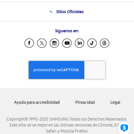
Condiciones de Compra
Soporte telefónico
Sitios Oficiales
Soporte vía eMail
Preguntas Frecuentes
Samsung Costa Rica
Síguenos en:
Samsung Ecuador
Samsung El Salvador
Samsung Guatemala
Samsung Honduras
Samsung Nicaragua
Samsung Panamá
Samsung República Dominicana
Samsung Venezuela
Ayuda para accesibilidad
Privacidad
Legal
Copyright© 1995-2025 SAMSUNG Todos los Derechos Reservados.
Este sitio se ve mejor en las últimas versiones de Chrome, Edge,
Safari y Mozilla Firefox.