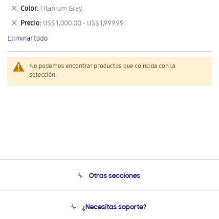
este
Eliminar
Color
Titanium Gray.
artículo
este
Eliminar
Precio
US$ 1,000.00 - US$ 1,999.99
artículo
este
Eliminar todo
artículo
No podemos encontrar productos que coincida con la
selección.
Otras secciones
Conócenos
¿Necesitas soporte?
Soporte