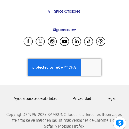
Condiciones de Compra
Soporte telefónico
Sitios Oficiales
Soporte vía eMail
Preguntas Frecuentes
Samsung Costa Rica
Síguenos en:
Samsung Ecuador
Samsung El Salvador
Samsung Guatemala
Samsung Honduras
Samsung Nicaragua
Samsung Panamá
Samsung República Dominicana
Samsung Venezuela
Ayuda para accesibilidad
Privacidad
Legal
Copyright© 1995-2025 SAMSUNG Todos los Derechos Reservados.
Este sitio se ve mejor en las últimas versiones de Chrome, Edge,
Safari y Mozilla Firefox.