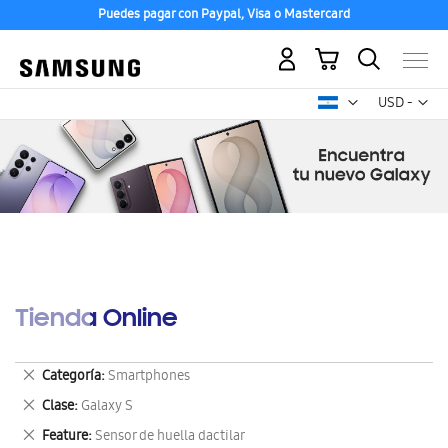
Puedes pagar con Paypal, Visa o Mastercard
Mi carrito
Mon
USD -
dólar
estadounid
Tienda Online
Eliminar
Categoría
Smartphones
este
Eliminar
Clase
Galaxy S
artículo
este
Eliminar
Feature
Sensor de huella dactilar
artículo