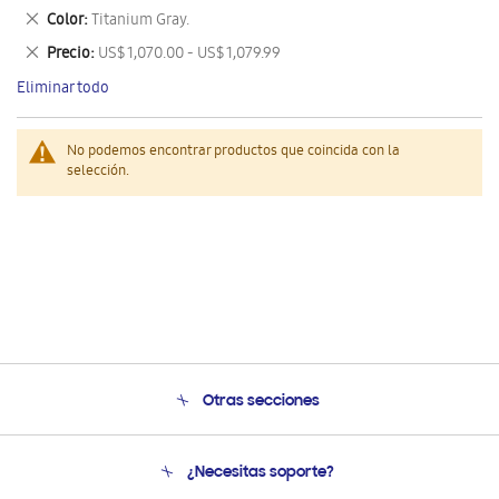
este
Eliminar
Color
Titanium Gray.
artículo
este
Eliminar
Precio
US$ 1,070.00 - US$ 1,079.99
artículo
este
Eliminar todo
artículo
No podemos encontrar productos que coincida con la
selección.
Otras secciones
Conócenos
¿Necesitas soporte?
Soporte