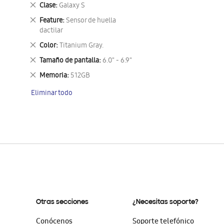
este
Eliminar
Clase
Galaxy S
artículo
este
Eliminar
Feature
Sensor de huella
artículo
este
dactilar
artículo
Eliminar
Color
Titanium Gray.
este
Eliminar
Tamaño de pantalla
6.0" - 6.9"
artículo
este
Eliminar
Memoria
512GB
artículo
este
Eliminar todo
artículo
Otras secciones
¿Necesitas soporte?
Conócenos
Soporte telefónico