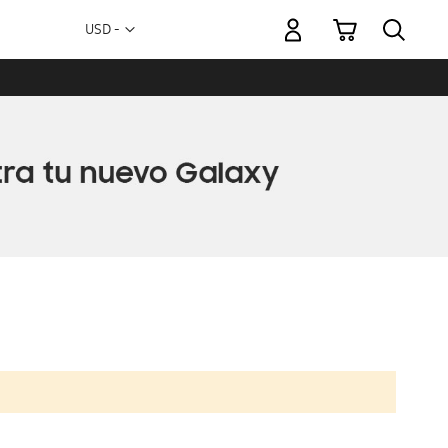
Mi carrito
Moneda
USD -
dólar
estadounidense