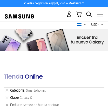
Puedes pagar con Paypal, Visa o Mastercard
Mi carrito
Mon
USD -
dólar
estadounid
Tienda Online
Eliminar
Categoría
Smartphones
este
Eliminar
Clase
Galaxy S
artículo
este
Eliminar
Feature
Sensor de huella dactilar
artículo