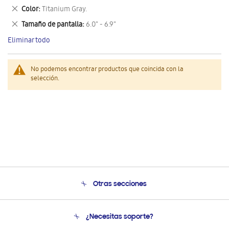
este
Eliminar
Color
Titanium Gray.
artículo
este
Eliminar
Tamaño de pantalla
6.0" - 6.9"
artículo
este
Eliminar todo
artículo
No podemos encontrar productos que coincida con la
selección.
Otras secciones
Conócenos
¿Necesitas soporte?
Soporte