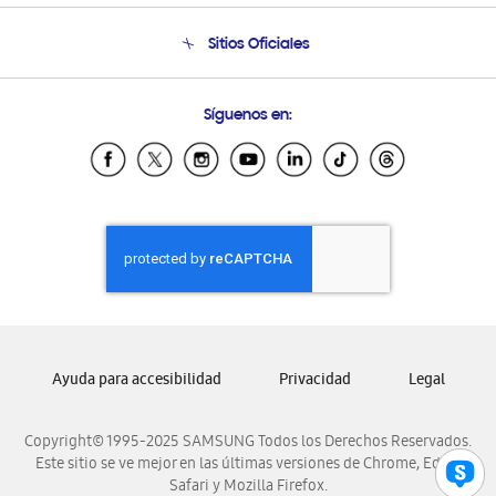
Condiciones de Compra
Soporte telefónico
Sitios Oficiales
Soporte vía eMail
Preguntas Frecuentes
Samsung Costa Rica
Síguenos en:
Samsung Ecuador
Samsung El Salvador
Samsung Guatemala
Samsung Honduras
Samsung Nicaragua
Samsung Panamá
Samsung República Dominicana
Samsung Venezuela
Ayuda para accesibilidad
Privacidad
Legal
Copyright© 1995-2025 SAMSUNG Todos los Derechos Reservados.
Este sitio se ve mejor en las últimas versiones de Chrome, Edge,
Safari y Mozilla Firefox.