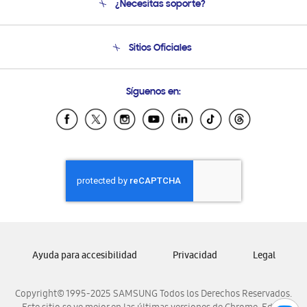
¿Necesitas soporte?
Soporte
Condiciones de Compra
Soporte telefónico
Sitios Oficiales
Soporte vía eMail
Preguntas Frecuentes
Samsung Costa Rica
Síguenos en:
Samsung Ecuador
Samsung El Salvador
Samsung Guatemala
Samsung Honduras
Samsung Nicaragua
Samsung Panamá
Samsung República Dominicana
Samsung Venezuela
Ayuda para accesibilidad
Privacidad
Legal
Copyright© 1995-2025 SAMSUNG Todos los Derechos Reservados.