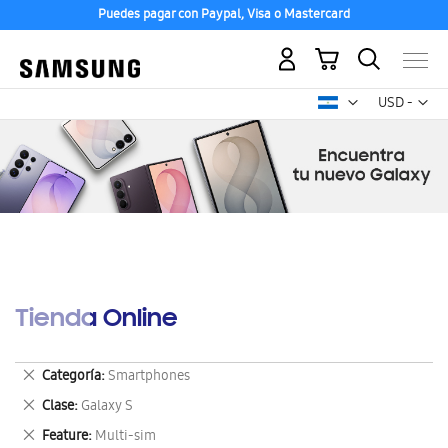
Puedes pagar con Paypal, Visa o Mastercard
Mi carrito
Mon
USD -
dólar
estadounid
Tienda Online
Eliminar
Categoría
Smartphones
este
Eliminar
Clase
Galaxy S
artículo
este
Eliminar
Feature
Multi-sim
artículo