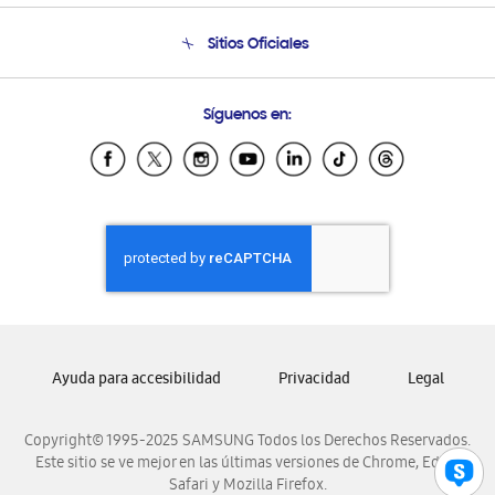
Condiciones de Compra
Soporte telefónico
Sitios Oficiales
Soporte vía eMail
Preguntas Frecuentes
Samsung Costa Rica
Síguenos en:
Samsung Ecuador
Samsung El Salvador
Samsung Guatemala
Samsung Honduras
Samsung Nicaragua
Samsung Panamá
Samsung República Dominicana
Samsung Venezuela
Ayuda para accesibilidad
Privacidad
Legal
Copyright© 1995-2025 SAMSUNG Todos los Derechos Reservados.
Este sitio se ve mejor en las últimas versiones de Chrome, Edge,
Safari y Mozilla Firefox.