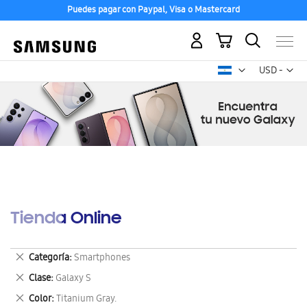
Puedes pagar con Paypal, Visa o Mastercard
Mi carrito
Mon
USD -
dólar
estadounid
Tienda Online
Eliminar
Categoría
Smartphones
este
Eliminar
Clase
Galaxy S
artículo
este
Eliminar
Color
Titanium Gray.
artículo