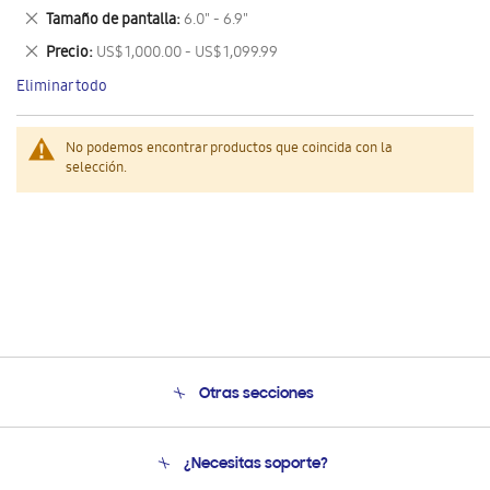
este
Eliminar
Tamaño de pantalla
6.0" - 6.9"
artículo
este
Eliminar
Precio
US$ 1,000.00 - US$ 1,099.99
artículo
este
Eliminar todo
artículo
No podemos encontrar productos que coincida con la
selección.
Otras secciones
Conócenos
¿Necesitas soporte?
Soporte