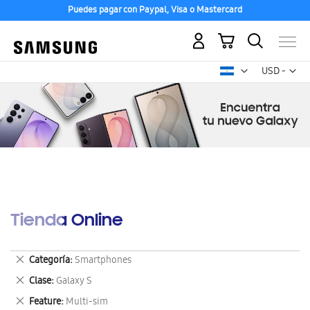
Puedes pagar con Paypal, Visa o Mastercard
Mi carrito
Mon
USD -
dólar
estadounid
Tienda Online
Eliminar
Categoría
Smartphones
este
Eliminar
Clase
Galaxy S
artículo
este
Eliminar
Feature
Multi-sim
artículo