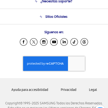
¿Necesitas soporte?
Soporte
Condiciones de Compra
Soporte telefónico
Sitios Oficiales
Soporte vía eMail
Preguntas Frecuentes
Samsung Costa Rica
Síguenos en:
Samsung Ecuador
Samsung El Salvador
Samsung Guatemala
Samsung Honduras
Samsung Nicaragua
Samsung Panamá
Samsung República Dominicana
Samsung Venezuela
Ayuda para accesibilidad
Privacidad
Legal
Copyright© 1995-2025 SAMSUNG Todos los Derechos Reservados.