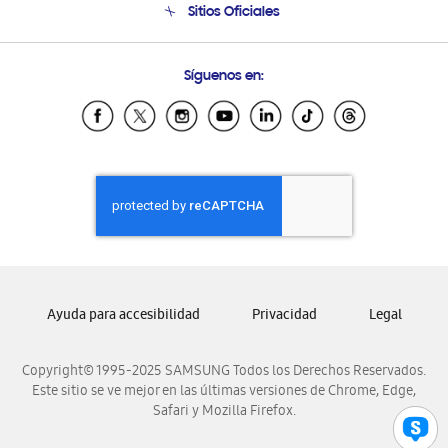
Sitios Oficiales
Soporte vía eMail
Preguntas Frecuentes
Samsung Costa Rica
Síguenos en:
Samsung Ecuador
Samsung El Salvador
Samsung Guatemala
Samsung Honduras
Samsung Nicaragua
Samsung Panamá
Samsung República Dominicana
Samsung Venezuela
Ayuda para accesibilidad
Privacidad
Legal
Copyright© 1995-2025 SAMSUNG Todos los Derechos Reservados.
Este sitio se ve mejor en las últimas versiones de Chrome, Edge,
Safari y Mozilla Firefox.