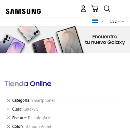
Mi carrito
Mon
USD -
dólar
estadounid
Tienda Online
Eliminar
Categoría
Smartphones
este
Eliminar
Clase
Galaxy S
artículo
este
Eliminar
Feature
Tecnología AI
artículo
este
Eliminar
Color
Titanium Violet
artículo