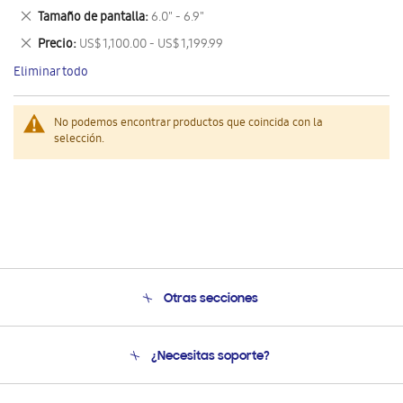
este
Eliminar
Tamaño de pantalla
6.0" - 6.9"
artículo
este
Eliminar
Precio
US$ 1,100.00 - US$ 1,199.99
artículo
este
Eliminar todo
artículo
No podemos encontrar productos que coincida con la
selección.
Otras secciones
Conócenos
¿Necesitas soporte?
Soporte
Condiciones de Compra
Soporte telefónico