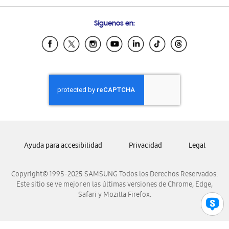
Preguntas Frecuentes
Samsung Costa Rica
Síguenos en:
Samsung Ecuador
Samsung El Salvador
Samsung Guatemala
Samsung Honduras
Samsung Nicaragua
Samsung Panamá
Samsung República Dominicana
Samsung Venezuela
Ayuda para accesibilidad
Privacidad
Legal
Copyright© 1995-2025 SAMSUNG Todos los Derechos Reservados.
Este sitio se ve mejor en las últimas versiones de Chrome, Edge,
Safari y Mozilla Firefox.