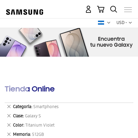
Mi carrito
Mon
USD -
dólar
estadounid
Tienda Online
Eliminar
Categoría
Smartphones
este
Eliminar
Clase
Galaxy S
artículo
este
Eliminar
Color
Titanium Violet
artículo
este
Eliminar
Memoria
512GB
artículo