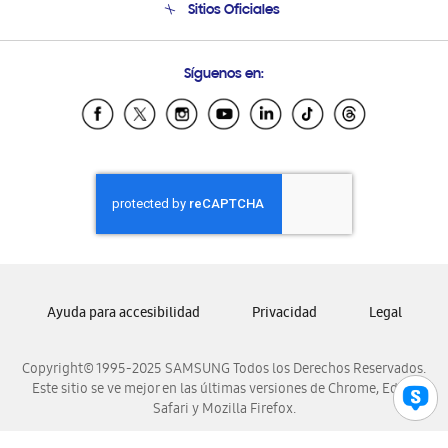
Sitios Oficiales
Soporte vía eMail
Preguntas Frecuentes
Samsung Costa Rica
Síguenos en:
Samsung Ecuador
Samsung El Salvador
Samsung Guatemala
Samsung Honduras
Samsung Nicaragua
Samsung Panamá
Samsung República Dominicana
Samsung Venezuela
Ayuda para accesibilidad
Privacidad
Legal
Copyright© 1995-2025 SAMSUNG Todos los Derechos Reservados.
Este sitio se ve mejor en las últimas versiones de Chrome, Edge,
Safari y Mozilla Firefox.