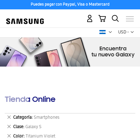
Puedes pagar con Paypal, Visa o Mastercard
Mi carrito
Mon
USD -
dólar
estadounid
Tienda Online
Eliminar
Categoría
Smartphones
este
Eliminar
Clase
Galaxy S
artículo
este
Eliminar
Color
Titanium Violet
artículo