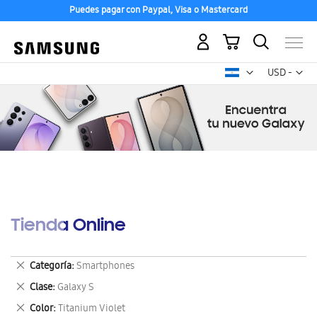
Puedes pagar con Paypal, Visa o Mastercard
Mi carrito
Mon
USD -
dólar
estadounid
Tienda Online
Eliminar
Categoría
Smartphones
este
Eliminar
Clase
Galaxy S
artículo
este
Eliminar
Color
Titanium Violet
artículo