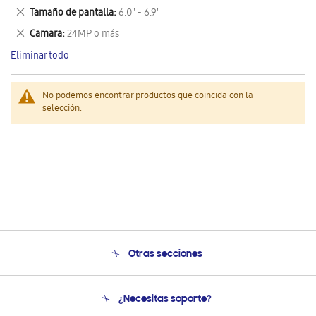
este
Eliminar
Tamaño de pantalla
6.0" - 6.9"
artículo
este
Eliminar
Camara
24MP o más
artículo
este
Eliminar todo
artículo
No podemos encontrar productos que coincida con la
selección.
Otras secciones
Conócenos
¿Necesitas soporte?
Soporte