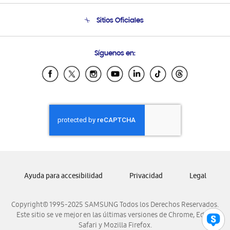
Condiciones de Compra
Soporte telefónico
Sitios Oficiales
Soporte vía eMail
Preguntas Frecuentes
Samsung Costa Rica
Síguenos en:
Samsung Ecuador
Samsung El Salvador
Samsung Guatemala
Samsung Honduras
Samsung Nicaragua
Samsung Panamá
Samsung República Dominicana
Samsung Venezuela
Ayuda para accesibilidad
Privacidad
Legal
Copyright© 1995-2025 SAMSUNG Todos los Derechos Reservados.
Este sitio se ve mejor en las últimas versiones de Chrome, Edge,
Safari y Mozilla Firefox.