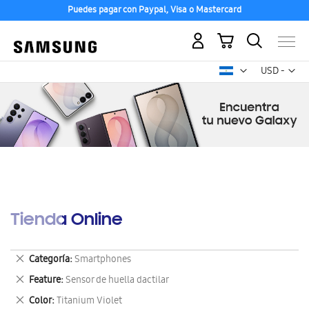
Puedes pagar con Paypal, Visa o Mastercard
Mi carrito
Mon
USD -
dólar
estadounid
Tienda Online
Eliminar
Categoría
Smartphones
este
Eliminar
Feature
Sensor de huella dactilar
artículo
este
Eliminar
Color
Titanium Violet
artículo