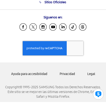
Sitios Oficiales
Soporte vía eMail
Preguntas Frecuentes
Samsung Costa Rica
Síguenos en:
Samsung Ecuador
Samsung El Salvador
Samsung Guatemala
Samsung Honduras
Samsung Nicaragua
Samsung Panamá
Samsung República Dominicana
Samsung Venezuela
Ayuda para accesibilidad
Privacidad
Legal
Copyright© 1995-2025 SAMSUNG Todos los Derechos Reservados.
Este sitio se ve mejor en las últimas versiones de Chrome, Edge,
Safari y Mozilla Firefox.