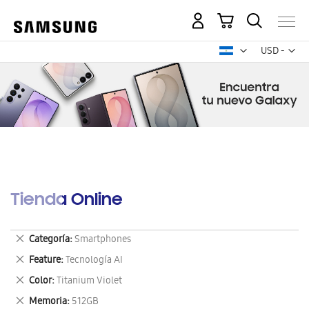
Mi carrito
Mon
USD -
dólar
estadounid
Tienda Online
Eliminar
Categoría
Smartphones
este
Eliminar
Feature
Tecnología AI
artículo
este
Eliminar
Color
Titanium Violet
artículo
este
Eliminar
Memoria
512GB
artículo