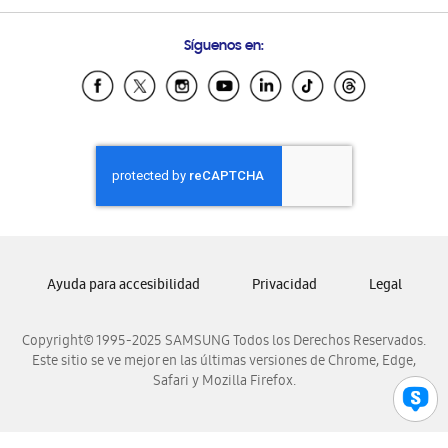
Preguntas Frecuentes
Samsung Costa Rica
Síguenos en:
Samsung Ecuador
Samsung El Salvador
Samsung Guatemala
Samsung Honduras
Samsung Nicaragua
Samsung Panamá
Samsung República Dominicana
Samsung Venezuela
Ayuda para accesibilidad
Privacidad
Legal
Copyright© 1995-2025 SAMSUNG Todos los Derechos Reservados.
Este sitio se ve mejor en las últimas versiones de Chrome, Edge,
Safari y Mozilla Firefox.