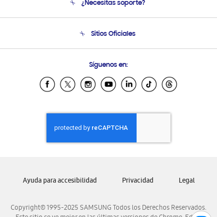
¿Necesitas soporte?
Soporte
Condiciones de Compra
Soporte telefónico
Sitios Oficiales
Soporte vía eMail
Preguntas Frecuentes
Samsung Costa Rica
Síguenos en:
Samsung Ecuador
Samsung El Salvador
Samsung Guatemala
Samsung Honduras
Samsung Nicaragua
Samsung Panamá
Samsung República Dominicana
Samsung Venezuela
Ayuda para accesibilidad
Privacidad
Legal
Copyright© 1995-2025 SAMSUNG Todos los Derechos Reservados.