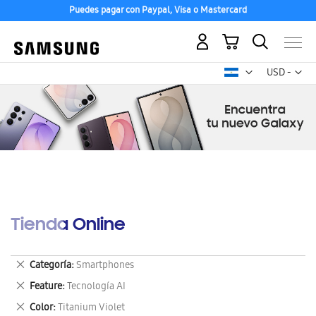
Puedes pagar con Paypal, Visa o Mastercard
Mi carrito
Mon
USD -
dólar
estadounid
Tienda Online
Eliminar
Categoría
Smartphones
este
Eliminar
Feature
Tecnología AI
artículo
este
Eliminar
Color
Titanium Violet
artículo